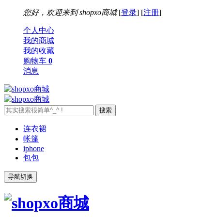
您好，欢迎来到
shopxo商城
[
登录
] [
注册
]
个人中心
我的商城
我的收藏
购物车
0
消息
连衣裙
帐篷
iphone
包包
导航切换