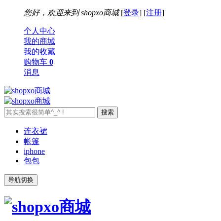
您好，欢迎来到
shopxo商城
[
登录
] [
注册
]
个人中心
我的商城
我的收藏
购物车
0
消息
连衣裙
帐篷
iphone
包包
导航切换