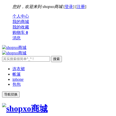
您好，欢迎来到
shopxo商城
[
登录
] [
注册
]
个人中心
我的商城
我的收藏
购物车
0
消息
连衣裙
帐篷
iphone
包包
导航切换