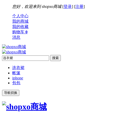
您好，欢迎来到
shopxo商城
[
登录
] [
注册
]
个人中心
我的商城
我的收藏
购物车
0
消息
连衣裙
帐篷
iphone
包包
导航切换