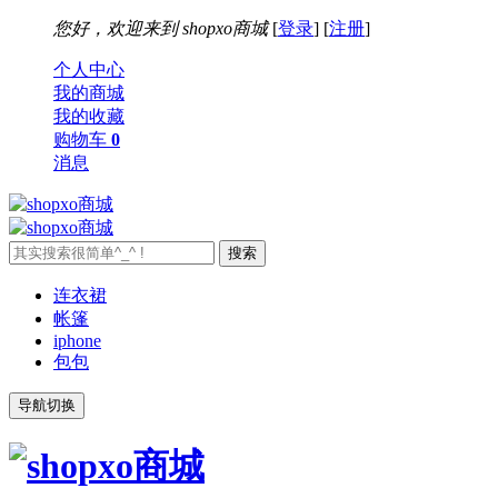
您好，欢迎来到
shopxo商城
[
登录
] [
注册
]
个人中心
我的商城
我的收藏
购物车
0
消息
连衣裙
帐篷
iphone
包包
导航切换