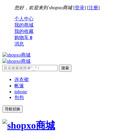
您好，欢迎来到
shopxo商城
[
登录
] [
注册
]
个人中心
我的商城
我的收藏
购物车
0
消息
连衣裙
帐篷
iphone
包包
导航切换